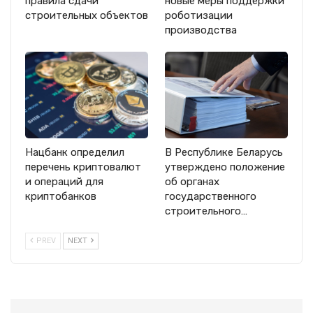
правила сдачи
новые меры поддержки
строительных объектов
роботизации
производства
Нацбанк определил
В Республике Беларусь
перечень криптовалют
утверждено положение
и операций для
об органах
криптобанков
государственного
строительного…
PREV
NEXT