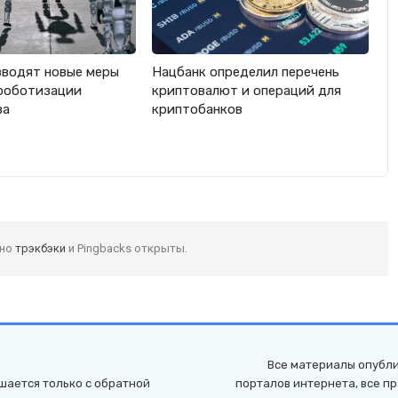
вводят новые меры
Нацбанк определил перечень
роботизации
криптовалют и операций для
ва
криптобанков
 но
трэкбэки
и Pingbacks открыты.
Все материалы опубли
шается только с обратной
порталов интернета, все п