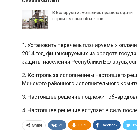
Сейчас читают
В Беларуси изменились правила сдачи
строительных объектов
1. Установить перечень планируемых оплач
2014 год, финансируемых из средств госуд
защиты населения Республики Беларусь, со
2. Контроль за исполнением настоящего ре
Минского районного исполнительного комит
3. Настоящее решение подлежит обнародова
4. Настоящее решение вступает в силу посл
VK
OK.ru
Facebook
Tw
Share