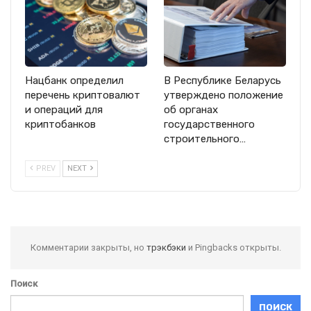
Нацбанк определил
В Республике Беларусь
перечень криптовалют
утверждено положение
и операций для
об органах
криптобанков
государственного
строительного…
PREV
NEXT
Комментарии закрыты, но
трэкбэки
и Pingbacks открыты.
Поиск
ПОИСК