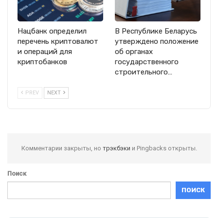
Нацбанк определил
В Республике Беларусь
перечень криптовалют
утверждено положение
и операций для
об органах
криптобанков
государственного
строительного…
PREV
NEXT
Комментарии закрыты, но
трэкбэки
и Pingbacks открыты.
Поиск
ПОИСК