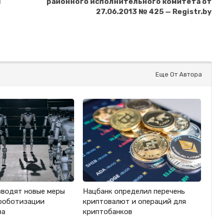
Т
районного исполнительного комитета от
27.06.2013 № 425 — Registr.by
Еще От Автора
вводят новые меры
Нацбанк определил перечень
роботизации
криптовалют и операций для
ва
криптобанков