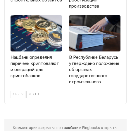
строительных объектов
роботизации
производства
Нацбанк определил
В Республике Беларусь
перечень криптовалют
утверждено положение
и операций для
об органах
криптобанков
государственного
строительного…
PREV
NEXT
Комментарии закрыты, но
трэкбэки
и Pingbacks открыты.