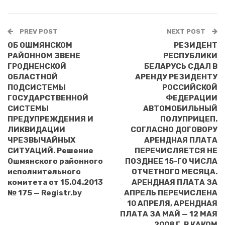
PREV POST
NEXT POST
ОБ ОШМЯНСКОМ
РЕЗИДЕНТ
РАЙОННОМ ЗВЕНЕ
РЕСПУБЛИКИ
ГРОДНЕНСКОЙ
БЕЛАРУСЬ СДАЛ В
ОБЛАСТНОЙ
АРЕНДУ РЕЗИДЕНТУ
ПОДСИСТЕМЫ
РОССИЙСКОЙ
ГОСУДАРСТВЕННОЙ
ФЕДЕРАЦИИ
СИСТЕМЫ
АВТОМОБИЛЬНЫЙ
ПРЕДУПРЕЖДЕНИЯ И
ПОЛУПРИЦЕП.
ЛИКВИДАЦИИ
СОГЛАСНО ДОГОВОРУ
ЧРЕЗВЫЧАЙНЫХ
АРЕНДНАЯ ПЛАТА
СИТУАЦИЙ. Решение
ПЕРЕЧИСЛЯЕТСЯ НЕ
Ошмянского районного
ПОЗДНЕЕ 15-ГО ЧИСЛА
исполнительного
ОТЧЕТНОГО МЕСЯЦА.
комитета от 15.04.2013
АРЕНДНАЯ ПЛАТА ЗА
№ 175 — Registr.by
АПРЕЛЬ ПЕРЕЧИСЛЕНА
10 АПРЕЛЯ, АРЕНДНАЯ
ПЛАТА ЗА МАЙ — 12 МАЯ
2008 Г. В КАКОМ