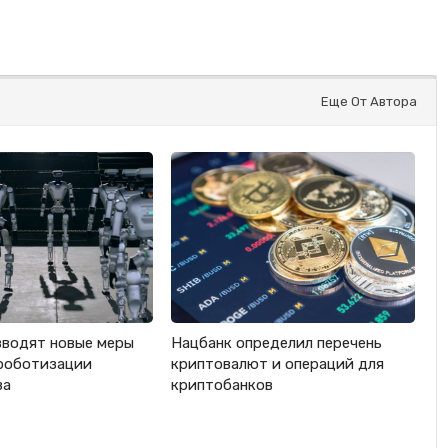
Еще От Автора
вводят новые меры
Нацбанк определил перечень
роботизации
криптовалют и операций для
ва
криптобанков