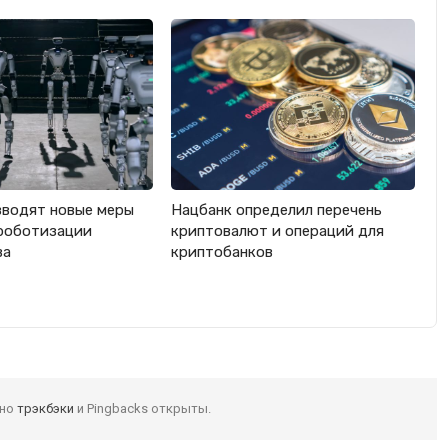
вводят новые меры
Нацбанк определил перечень
роботизации
криптовалют и операций для
ва
криптобанков
 но
трэкбэки
и Pingbacks открыты.