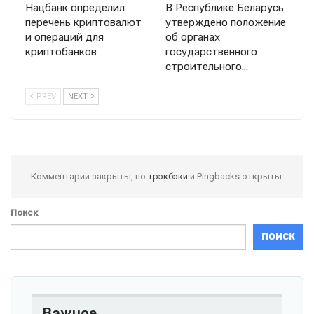
Нацбанк определил
В Республике Беларусь
перечень криптовалют
утверждено положение
и операций для
об органах
криптобанков
государственного
строительного…
PREV
NEXT
Комментарии закрыты, но
трэкбэки
и Pingbacks открыты.
Поиск
ПОИСК
Важное