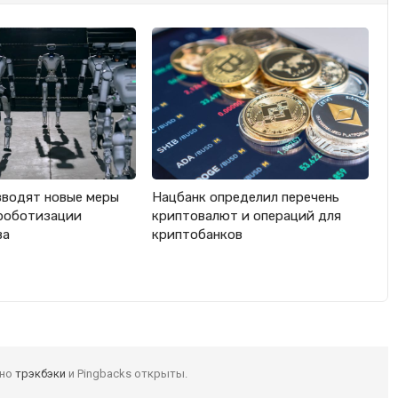
вводят новые меры
Нацбанк определил перечень
роботизации
криптовалют и операций для
ва
криптобанков
 но
трэкбэки
и Pingbacks открыты.