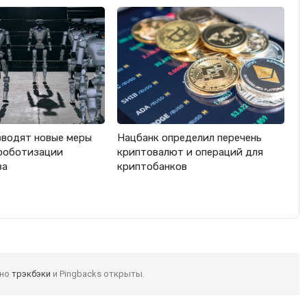
вводят новые меры
Нацбанк определил перечень
роботизации
криптовалют и операций для
ва
криптобанков
 но
трэкбэки
и Pingbacks открыты.