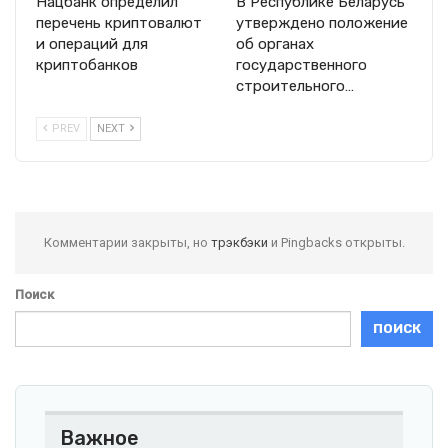
Нацбанк определил
В Республике Беларусь
перечень криптовалют
утверждено положение
и операций для
об органах
криптобанков
государственного
строительного…
PREV
NEXT
Комментарии закрыты, но
трэкбэки
и Pingbacks открыты.
Поиск
ПОИСК
Важное