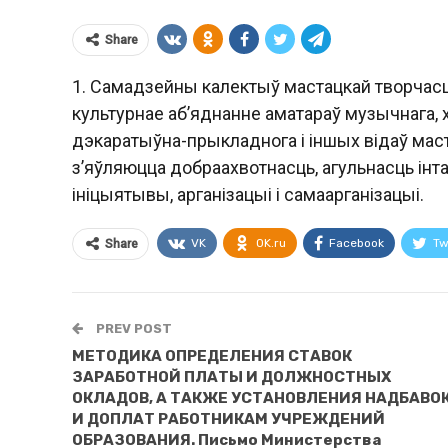
Share
1. Самадзейны калектыў мастацкай творчасц
культурнае аб’яднанне аматараў музычнага, х
дэкаратыўна-прыкладнога i iншых вiдаў мас
з’яўляюцца добраахвотнасць, агульнасць iнт
iнiцыятывы, арганiзацыi i самаарганiзацыi.
VK
OK.ru
Facebook
Tw
Share
PREV POST
МЕТОДИКА ОПРЕДЕЛЕНИЯ СТАВОК
ЗАРАБОТНОЙ ПЛАТЫ И ДОЛЖНОСТНЫХ
ОКЛАДОВ, А ТАКЖЕ УСТАНОВЛЕНИЯ НАДБАВО
И ДОПЛАТ РАБОТНИКАМ УЧРЕЖДЕНИЙ
ОБРАЗОВАНИЯ. Письмо Министерства