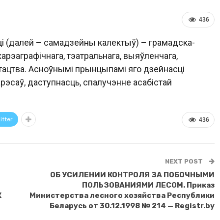
436
i (далей – самадзейны калектыў) – грамадска-
арэаграфiчнага, тэатральнага, выяўленчага,
тацтва. Асноўнымi прынцыпамi яго дзейнасцi
арэсаў, даступнасць, спалучэнне асабiстай
itter
436
NEXT POST
ОБ УСИЛЕНИИ КОНТРОЛЯ ЗА ПОБОЧНЫМИ
ПОЛЬЗОВАНИЯМИ ЛЕСОМ. Приказ
К
Министерства лесного хозяйства Республики
Беларусь от 30.12.1998 № 214 — Registr.by