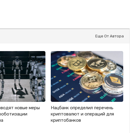
Еще От Автора
вводят новые меры
Нацбанк определил перечень
роботизации
криптовалют и операций для
ва
криптобанков