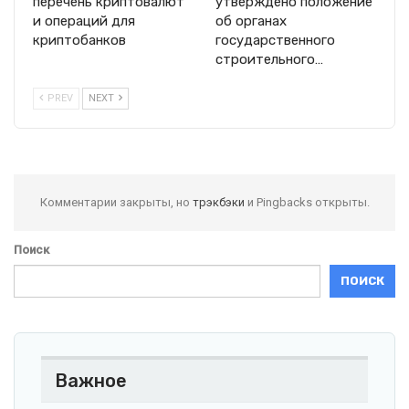
перечень криптовалют
утверждено положение
и операций для
об органах
криптобанков
государственного
строительного…
PREV
NEXT
Комментарии закрыты, но
трэкбэки
и Pingbacks открыты.
Поиск
ПОИСК
Важное