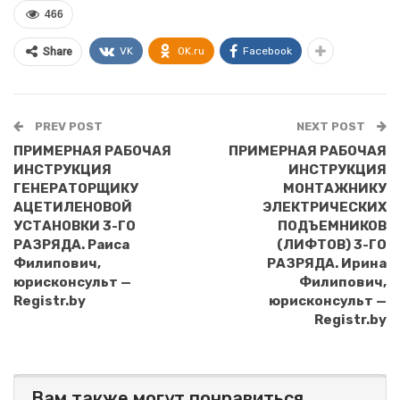
466
VK
OK.ru
Facebook
Share
PREV POST
NEXT POST
ПРИМЕРНАЯ РАБОЧАЯ
ПРИМЕРНАЯ РАБОЧАЯ
ИНСТРУКЦИЯ
ИНСТРУКЦИЯ
ГЕНЕРАТОРЩИКУ
МОНТАЖНИКУ
АЦЕТИЛЕНОВОЙ
ЭЛЕКТРИЧЕСКИХ
УСТАНОВКИ 3-ГО
ПОДЪЕМНИКОВ
РАЗРЯДА. Раиса
(ЛИФТОВ) 3-ГО
Филипович,
РАЗРЯДА. Ирина
юрисконсульт —
Филипович,
Registr.by
юрисконсульт —
Registr.by
Вам также могут понравиться