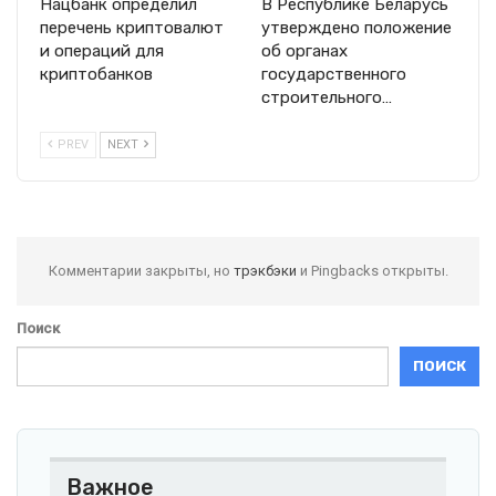
Нацбанк определил
В Республике Беларусь
перечень криптовалют
утверждено положение
и операций для
об органах
криптобанков
государственного
строительного…
PREV
NEXT
Комментарии закрыты, но
трэкбэки
и Pingbacks открыты.
Поиск
ПОИСК
Важное