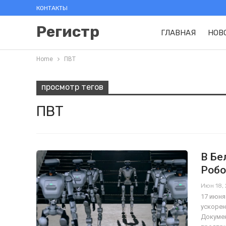
КОНТАКТЫ
Регистр
ГЛАВНАЯ
НОВ
Home
ПВТ
просмотр тегов
ПВТ
В Бе
Робо
Июн 18,
17 июня
ускорен
Докумен