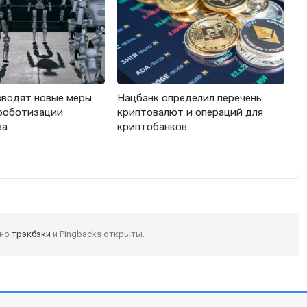
вводят новые меры
Нацбанк определил перечень
роботизации
криптовалют и операций для
ва
криптобанков
 но
трэкбэки
и Pingbacks открыты.