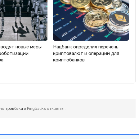
вводят новые меры
Нацбанк определил перечень
роботизации
криптовалют и операций для
ва
криптобанков
 но
трэкбэки
и Pingbacks открыты.