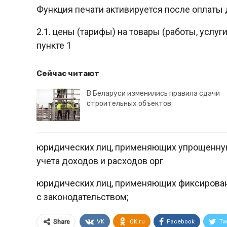
Функция печати активируется после оплаты 
2.1. цены (тарифы) на товары (работы, услу
пункте 1
Сейчас читают
В Беларуси изменились правила сдачи
строительных объектов
юридических лиц, применяющих упрощенную
учета доходов и расходов орг
юридических лиц, применяющих фиксирован
с законодательством;
VK
OK.ru
Facebook
Tw
Share