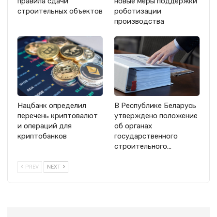
правила сдачи
новые меры поддержки
строительных объектов
роботизации
производства
Нацбанк определил
В Республике Беларусь
перечень криптовалют
утверждено положение
и операций для
об органах
криптобанков
государственного
строительного…
PREV
NEXT