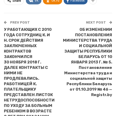
VK
OK.ru
Facebook
Share
PREV POST
NEXT POST
У РАБОТАЮЩИХ С 2010
ОБ ИЗМЕНЕНИИ
ГОДА СОТРУДНИЦ К. И
ПОСТАНОВЛЕНИЯ
Н. СРОК ДЕЙСТВИЯ
МИНИСТЕРСТВА ТРУДА
ЗАКЛЮЧЕННЫХ
И СОЦИАЛЬНОЙ
КОНТРАКТОВ
ЗАЩИТЫ РЕСПУБЛИКИ
ЗАКОНЧИЛСЯ
БЕЛАРУСЬ ОТ 10
30 НОЯБРЯ 2018 Г.
ЯНВАРЯ 2013 Г. № 5.
ДАЛЕЕ КОНТРАКТЫ С
Постановление
НИМИ НЕ
Министерства труда и
ПРОДЛЕВАЛИСЬ.
социальной защиты
РАБОТНИЦЕЙ К.
Республики Беларусь
ПЛАТЕЛЬЩИКУ
от 01.10.2019 № 46 —
ПРЕДСТАВЛЕН ЛИСТОК
Registr.by
НЕТРУДОСПОСОБНОСТИ
ПО УХОДУ ЗА БОЛЬНЫМ
РЕБЕНКОМ В ВОЗРАСТЕ