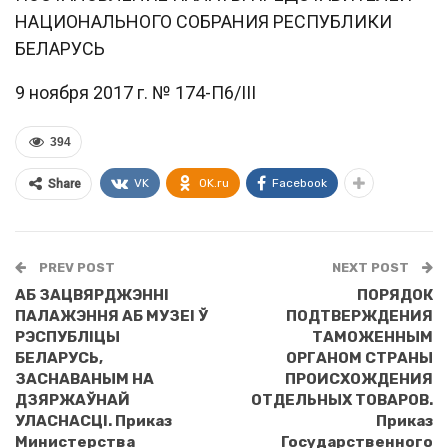
НАЦИОНАЛЬНОГО СОБРАНИЯ РЕСПУБЛИКИ
БЕЛАРУСЬ
9 ноября 2017 г. № 174-П6/III
394
VK
OK.ru
Facebook
Share
PREV POST
NEXT POST
АБ ЗАЦВЯРДЖЭННI
ПОРЯДОК
ПАЛАЖЭННЯ АБ МУЗЕI Ў
ПОДТВЕРЖДЕНИЯ
РЭСПУБЛIЦЫ
ТАМОЖЕННЫМ
БЕЛАРУСЬ,
ОРГАНОМ СТРАНЫ
ЗАСНАВАНЫМ НА
ПРОИСХОЖДЕНИЯ
ДЗЯРЖАЎНАЙ
ОТДЕЛЬНЫХ ТОВАРОВ.
УЛАСНАСЦI. Приказ
Приказ
Министерства
Государственного