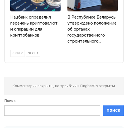
Нацбанк определил
В Республике Беларусь
перечень криптовалют
утверждено положение
и операций для
об органах
криптобанков
государственного
строительного…
PREV
NEXT
Комментарии закрыты, но
трэкбэки
и Pingbacks открыты.
Поиск
ПОИСК