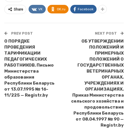
VK
OK.ru
Facebook
Share
PREV POST
NEXT POST
О ПОРЯДКЕ
ОБ УТВЕРЖДЕНИИ
ПРОВЕДЕНИЯ
ПОЛОЖЕНИЙ И
ТАРИФИКАЦИИ
ПРИМЕРНЫХ
ПЕДАГОГИЧЕСКИХ
ПОЛОЖЕНИЙ О
РАБОТНИКОВ. Письмо
ГОСУДАРСТВЕННЫХ
Министерства
ВЕТЕРИНАРНЫХ
образования
ОРГАНАХ,
Республики Беларусь
УЧРЕЖДЕНИЯХ И
от 13.07.1995 № 16-
ОРГАНИЗАЦИЯХ.
11/225 — Registr.by
Приказ Министерства
сельского хозяйства и
продовольствия
Республики Беларусь
от 08.04.1997 № 90 —
Registr.by