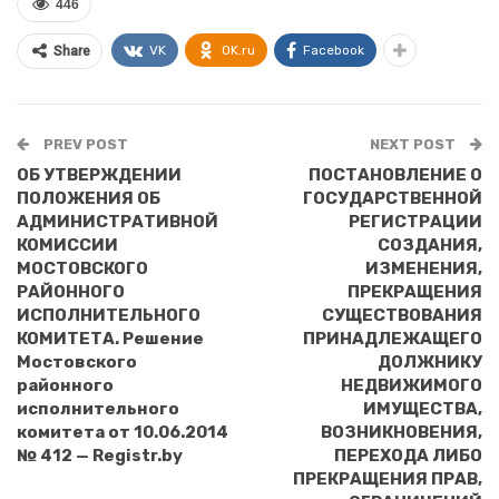
446
VK
OK.ru
Facebook
Share
PREV POST
NEXT POST
ОБ УТВЕРЖДЕНИИ
ПОСТАНОВЛЕНИЕ О
ПОЛОЖЕНИЯ ОБ
ГОСУДАРСТВЕННОЙ
АДМИНИСТРАТИВНОЙ
РЕГИСТРАЦИИ
КОМИССИИ
СОЗДАНИЯ,
МОСТОВСКОГО
ИЗМЕНЕНИЯ,
РАЙОННОГО
ПРЕКРАЩЕНИЯ
ИСПОЛНИТЕЛЬНОГО
СУЩЕСТВОВАНИЯ
КОМИТЕТА. Решение
ПРИНАДЛЕЖАЩЕГО
Мостовского
ДОЛЖНИКУ
районного
НЕДВИЖИМОГО
исполнительного
ИМУЩЕСТВА,
комитета от 10.06.2014
ВОЗНИКНОВЕНИЯ,
№ 412 — Registr.by
ПЕРЕХОДА ЛИБО
ПРЕКРАЩЕНИЯ ПРАВ,