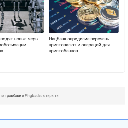
вводят новые меры
Нацбанк определил перечень
роботизации
криптовалют и операций для
ва
криптобанков
 но
трэкбэки
и Pingbacks открыты.