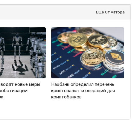
Еще От Автора
вводят новые меры
Нацбанк определил перечень
роботизации
криптовалют и операций для
ва
криптобанков