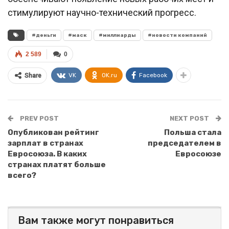
стимулируют научно-технический прогресс.
#деньги
#маск
#миллиарды
#новости компаний
2 589
0
VK
OK.ru
Facebook
Share
PREV POST
NEXT POST
Опубликован рейтинг
Польша стала
зарплат в странах
председателем в
Евросоюза. В каких
Евросоюзе
странах платят больше
всего?
Вам также могут понравиться