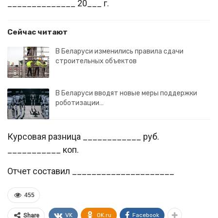
______________ 20___ г.
Сейчас читают
В Беларуси изменились правила сдачи
строительных объектов
В Беларуси вводят новые меры поддержки
роботизации…
Курсовая разница ____________ руб.
___________ коп.
Отчет составил _____________________
455
VK
OK.ru
Facebook
Share