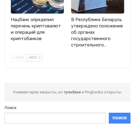
Нацбанк определил
В Республике Беларусь
перечень криптовалют
утверждено положение
и операций для
об органах
криптобанков
государственного
строительного…
PREV
NEXT
Комментарии закрыты, но
трэкбэки
и Pingbacks открыты.
Поиск
ПОИСК