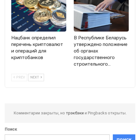
Нацбанк определил
В Республике Беларусь
перечень криптовалют
утверждено положение
и операций для
об органах
криптобанков
государственного
строительного…
PREV
NEXT
Комментарии закрыты, но
трэкбэки
и Pingbacks открыты.
Поиск
ПОИСК