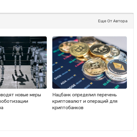
Еще От Автора
вводят новые меры
Нацбанк определил перечень
роботизации
криптовалют и операций для
ва
криптобанков