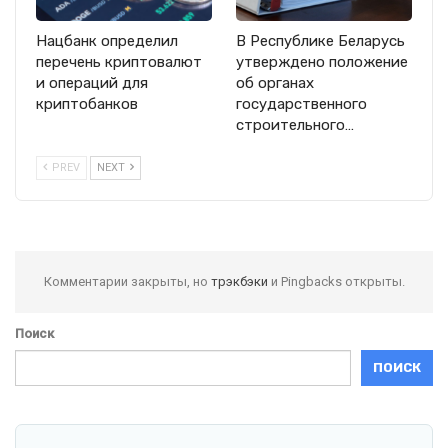
Нацбанк определил
В Республике Беларусь
перечень криптовалют
утверждено положение
и операций для
об органах
криптобанков
государственного
строительного…
PREV
NEXT
Комментарии закрыты, но
трэкбэки
и Pingbacks открыты.
Поиск
ПОИСК