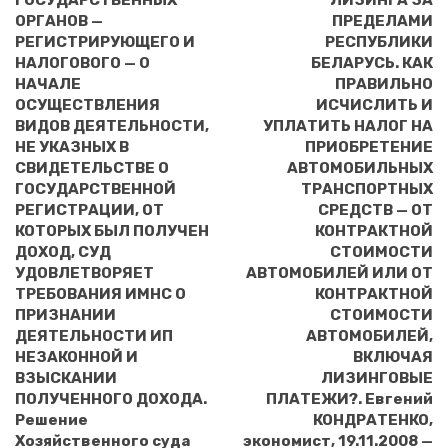
ГОСУДАРСТВЕННЫХ
ЛИЗИНГА ЗА
ОРГАНОВ —
ПРЕДЕЛАМИ
РЕГИСТРИРУЮЩЕГО И
РЕСПУБЛИКИ
НАЛОГОВОГО — О
БЕЛАРУСЬ. КАК
НАЧАЛЕ
ПРАВИЛЬНО
ОСУЩЕСТВЛЕНИЯ
ИСЧИСЛИТЬ И
ВИДОВ ДЕЯТЕЛЬНОСТИ,
УПЛАТИТЬ НАЛОГ НА
НЕ УКАЗНЫХ В
ПРИОБРЕТЕНИЕ
СВИДЕТЕЛЬСТВЕ О
АВТОМОБИЛЬНЫХ
ГОСУДАРСТВЕННОЙ
ТРАНСПОРТНЫХ
РЕГИСТРАЦИИ, ОТ
СРЕДСТВ — ОТ
КОТОРЫХ БЫЛ ПОЛУЧЕН
КОНТРАКТНОЙ
ДОХОД, СУД
СТОИМОСТИ
УДОВЛЕТВОРЯЕТ
АВТОМОБИЛЕЙ ИЛИ ОТ
ТРЕБОВАНИЯ ИМНС О
КОНТРАКТНОЙ
ПРИЗНАНИИ
СТОИМОСТИ
ДЕЯТЕЛЬНОСТИ ИП
АВТОМОБИЛЕЙ,
НЕЗАКОННОЙ И
ВКЛЮЧАЯ
ВЗЫСКАНИИ
ЛИЗИНГОВЫЕ
ПОЛУЧЕННОГО ДОХОДА.
ПЛАТЕЖИ?. Евгений
Решение
КОНДРАТЕНКО,
Хозяйственного суда
экономист, 19.11.2008 —