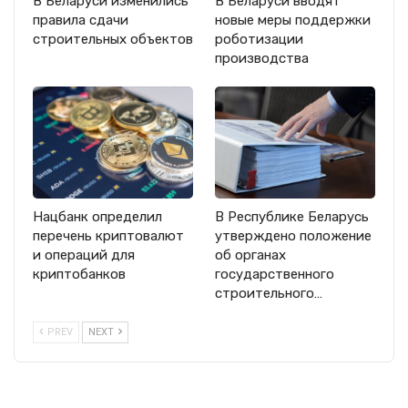
В Беларуси изменились
В Беларуси вводят
правила сдачи
новые меры поддержки
строительных объектов
роботизации
производства
Нацбанк определил
В Республике Беларусь
перечень криптовалют
утверждено положение
и операций для
об органах
криптобанков
государственного
строительного…
PREV
NEXT