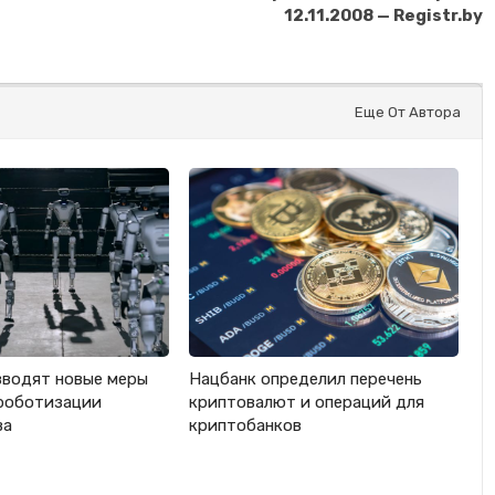
12.11.2008 — Registr.by
Еще От Автора
вводят новые меры
Нацбанк определил перечень
роботизации
криптовалют и операций для
ва
криптобанков