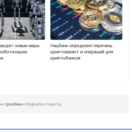
вводят новые меры
Нацбанк определил перечень
роботизации
криптовалют и операций для
ва
криптобанков
 но
трэкбэки
и Pingbacks открыты.