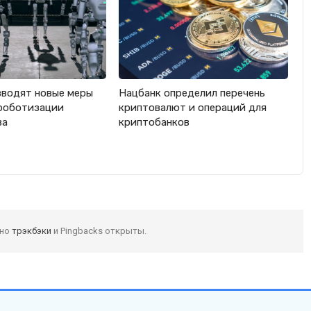
вводят новые меры
Нацбанк определил перечень
роботизации
криптовалют и операций для
ва
криптобанков
 но
трэкбэки
и Pingbacks открыты.