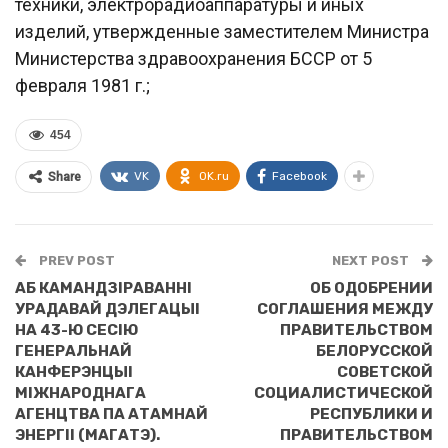
техники, электрорадиоаппаратуры и иных
изделий, утвержденные заместителем Министра
Министерства здравоохранения БССР от 5
февраля 1981 г.;
454
VK
OK.ru
Facebook
Share
PREV POST
NEXT POST
АБ КАМАНДЗIРАВАННI
ОБ ОДОБРЕНИИ
УРАДАВАЙ ДЭЛЕГАЦЫI
СОГЛАШЕНИЯ МЕЖДУ
НА 43-Ю СЕСIЮ
ПРАВИТЕЛЬСТВОМ
ГЕНЕРАЛЬНАЙ
БЕЛОРУССКОЙ
КАНФЕРЭНЦЫI
СОВЕТСКОЙ
МIЖНАРОДНАГА
СОЦИАЛИСТИЧЕСКОЙ
АГЕНЦТВА ПА АТАМНАЙ
РЕСПУБЛИКИ И
ЭНЕРГII (МАГАТЭ).
ПРАВИТЕЛЬСТВОМ