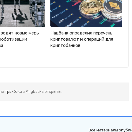
вводят новые меры
Нацбанк определил перечень
роботизации
криптовалют и операций для
ва
криптобанков
 но
трэкбэки
и Pingbacks открыты.
Все материалы опубли