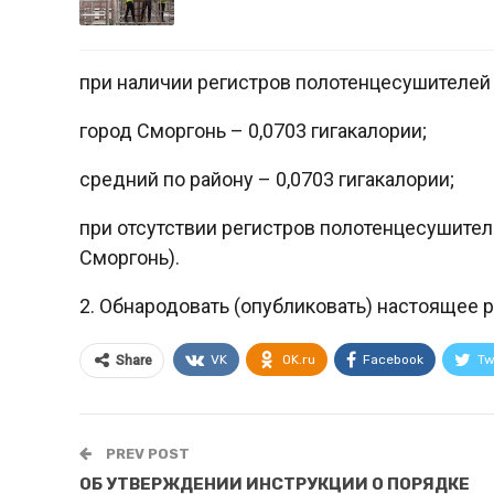
при наличии регистров полотенцесушителей 
город Сморгонь – 0,0703 гигакалории;
средний по району – 0,0703 гигакалории;
при отсутствии регистров полотенцесушителе
Сморгонь).
2. Обнародовать (опубликовать) настоящее р
VK
OK.ru
Facebook
Tw
Share
PREV POST
ОБ УТВЕРЖДЕНИИ ИНСТРУКЦИИ О ПОРЯДКЕ