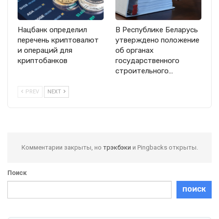
Нацбанк определил
В Республике Беларусь
перечень криптовалют
утверждено положение
и операций для
об органах
криптобанков
государственного
строительного…
PREV
NEXT
Комментарии закрыты, но
трэкбэки
и Pingbacks открыты.
Поиск
ПОИСК