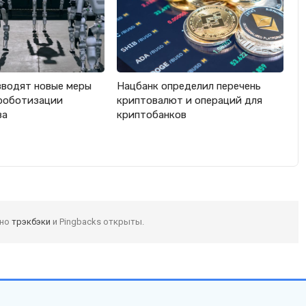
вводят новые меры
Нацбанк определил перечень
роботизации
криптовалют и операций для
ва
криптобанков
 но
трэкбэки
и Pingbacks открыты.