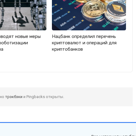
вводят новые меры
Нацбанк определил перечень
роботизации
криптовалют и операций для
ва
криптобанков
 но
трэкбэки
и Pingbacks открыты.