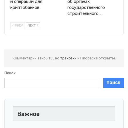
и операций для
об органах
криптобанков
государственного
строительного…
PREV
NEXT
Комментарии закрыты, но
трэкбэки
и Pingbacks открыты.
Поиск
ПОИСК
Важное