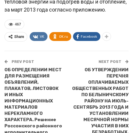
тепловой энергии на подогрев воды и отопление,
за март 2013 года согласно приложению.
467
VK
OK.ru
Facebook
Share
PREV POST
NEXT POST
ОБ ОПРЕДЕЛЕНИИ МЕСТ
ОБ УТВЕРЖДЕНИИ
ДЛЯ РАЗМЕЩЕНИЯ
ПЕРЕЧНЯ
ОБЪЯВЛЕНИЙ,
ОПЛАЧИВАЕМЫХ
ПЛАКАТОВ, ЛИСТОВОК
ОБЩЕСТВЕННЫХ РАБОТ
И ИНЫХ
ПО БЕЛЫНИЧСКОМУ
ИНФОРМАЦИОННЫХ
РАЙОНУ НА ИЮЛЬ-
МАТЕРИАЛОВ
СЕНТЯБРЬ 2013 ГОДА И
НЕРЕКЛАМНОГО
УСТАНОВЛЕНИИ
ХАРАКТЕРА. Решение
МЕСЯЧНОЙ НОРМЫ
Россонского районного
УЧАСТИЯ В НИХ
исполнительного
БЕЗРАБОТНЫХ.