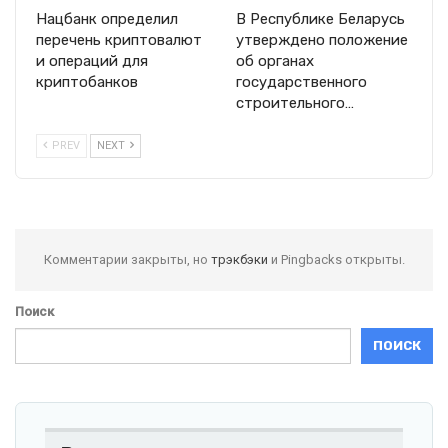
Нацбанк определил
В Республике Беларусь
перечень криптовалют
утверждено положение
и операций для
об органах
криптобанков
государственного
строительного…
PREV
NEXT
Комментарии закрыты, но
трэкбэки
и Pingbacks открыты.
Поиск
ПОИСК