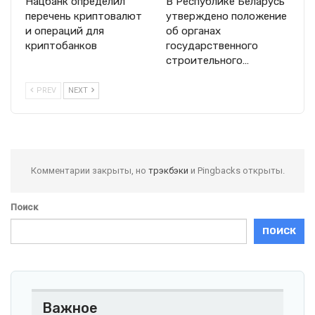
Нацбанк определил
В Республике Беларусь
перечень криптовалют
утверждено положение
и операций для
об органах
криптобанков
государственного
строительного…
PREV
NEXT
Комментарии закрыты, но
трэкбэки
и Pingbacks открыты.
Поиск
ПОИСК
Важное