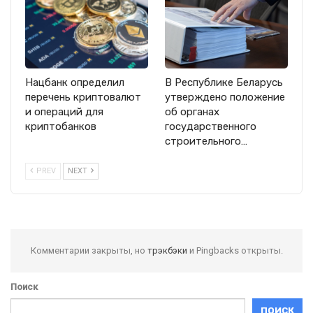
Нацбанк определил
В Республике Беларусь
перечень криптовалют
утверждено положение
и операций для
об органах
криптобанков
государственного
строительного…
PREV
NEXT
Комментарии закрыты, но
трэкбэки
и Pingbacks открыты.
Поиск
ПОИСК