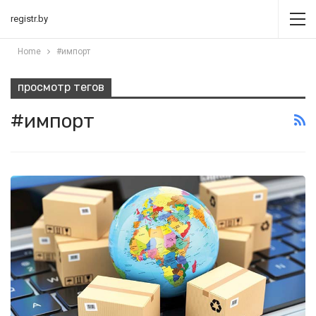
registr.by
Home
#импорт
просмотр тегов
#импорт