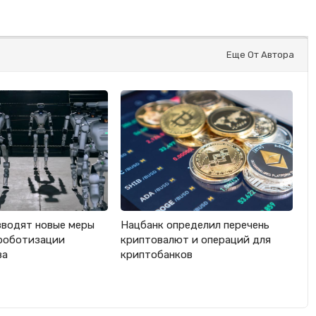
Еще От Автора
вводят новые меры
Нацбанк определил перечень
роботизации
криптовалют и операций для
ва
криптобанков