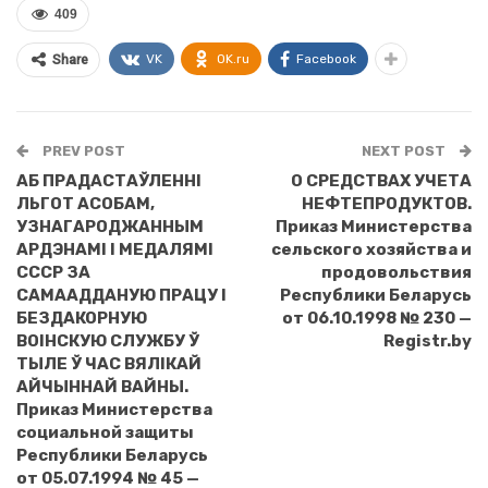
409
VK
OK.ru
Facebook
Share
PREV POST
NEXT POST
АБ ПРАДАСТАЎЛЕННI
О СРЕДСТВАХ УЧЕТА
ЛЬГОТ АСОБАМ,
НЕФТЕПРОДУКТОВ.
УЗНАГАРОДЖАННЫМ
Приказ Министерства
АРДЭНАМI I МЕДАЛЯМI
сельского хозяйства и
СССР ЗА
продовольствия
САМААДДАНУЮ ПРАЦУ I
Республики Беларусь
БЕЗДАКОРНУЮ
от 06.10.1998 № 230 —
ВОIНСКУЮ СЛУЖБУ Ў
Registr.by
ТЫЛЕ Ў ЧАС ВЯЛIКАЙ
АЙЧЫННАЙ ВАЙНЫ.
Приказ Министерства
социальной защиты
Республики Беларусь
от 05.07.1994 № 45 —