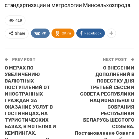
стандартизации и метрологии Минсельхозпрода.
419
VK
OK.ru
Facebook
Share
PREV POST
NEXT POST
О МЕРАХ ПО
О ВНЕСЕНИИ
УВЕЛИЧЕНИЮ
ДОПОЛНЕНИЙ В
ВАЛЮТНЫХ
ПОВЕСТКУ ДНЯ
ПОСТУПЛЕНИЙ ОТ
ТРЕТЬЕЙ СЕССИИ
ИНОСТРАННЫХ
СОВЕТА РЕСПУБЛИКИ
ГРАЖДАН ЗА
НАЦИОНАЛЬНОГО
ОКАЗАНИЕ УСЛУГ В
СОБРАНИЯ
ГОСТИНИЦАХ, НА
РЕСПУБЛИКИ
ТУРИСТИЧЕСКИХ
БЕЛАРУСЬ ШЕСТОГО
БАЗАХ, В МОТЕЛЯХ И
СОЗЫВА.
КЕМПИНГАХ.
Постановление Совета